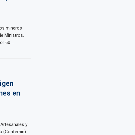
los mineros
de Ministros,
r 60 ...
igen
nes en
Artesanales y
ú (Confemin)