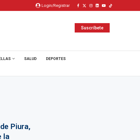
Login/Registrar
Suscríbete
ELLAS
SALUD
DEPORTES
de Piura,
 la