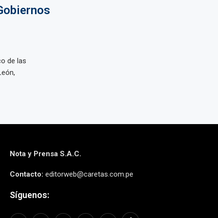
Gobiernos
co de las
León,
Nota y Prensa S.A.C.
Contacto:
editorweb@caretas.com.pe
Síguenos: