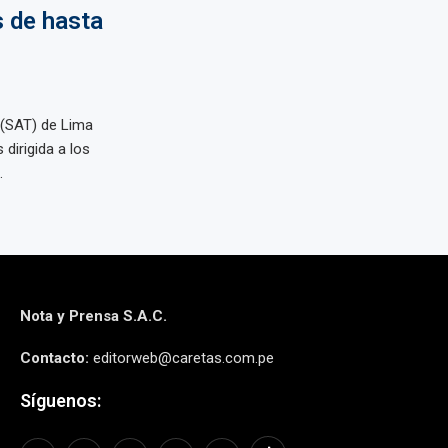
s de hasta
a (SAT) de Lima
dirigida a los
.
Nota y Prensa S.A.C.
Contacto:
editorweb@caretas.com.pe
Síguenos: