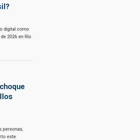
il?
o digital como
 de 2026 en Río
 choque
llos
s personas,
rto este