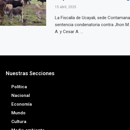
15 abril, 2025
La Fiscalía de Ucayali, sede Contamana
sentencia condenatoria contra Jhon M. C
A. y Cesar A. ...
Nuestras Secciones
Política
Nacional
Economía
Mundo
Cultura