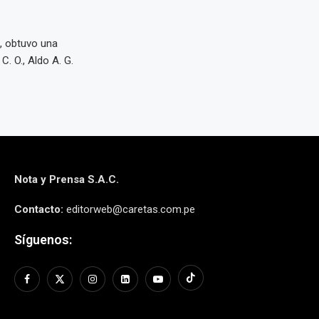
, obtuvo una
. O., Aldo A. G.
Nota y Prensa S.A.C.
Contacto:
editorweb@caretas.com.pe
Síguenos: