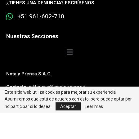
¿
TIENES UNA DENUNCIA? ESCRÍBENOS
+51 961-602-710
Nuestras Secciones
Nota y Prensa S.A.C.
Contacto:
editorweb@caretas.com.pe
Este sitio web utiliza cookies para mejorar su experiencia.
Asumiremos que está de acuerdo con esto, pero puede optar por
Síguenos:
no participar si lo desea.
Aceptar
Leer más