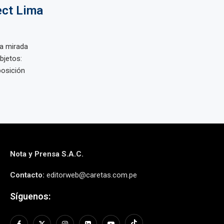
ect Lima
a mirada
bjetos:
osición
Nota y Prensa S.A.C.
Contacto:
editorweb@caretas.com.pe
Síguenos: