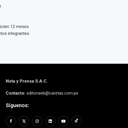
e
 dicten 12 meses
ntos integrantes
Nota y Prensa S.A.C.
Contacto:
editorweb@caretas.com.pe
Síguenos: