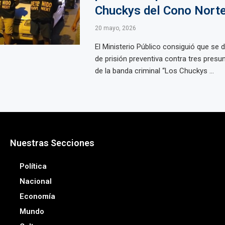
Chuckys del Cono Nort
20 mayo, 2026
El Ministerio Público consiguió que se
de prisión preventiva contra tres presu
de la banda criminal “Los Chuckys ...
Nuestras Secciones
Política
Nacional
Economía
Mundo