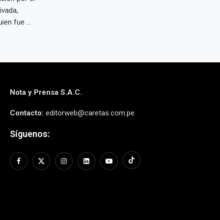
ivada,
en fue ...
Nota y Prensa S.A.C.
Contacto:
editorweb@caretas.com.pe
Síguenos: