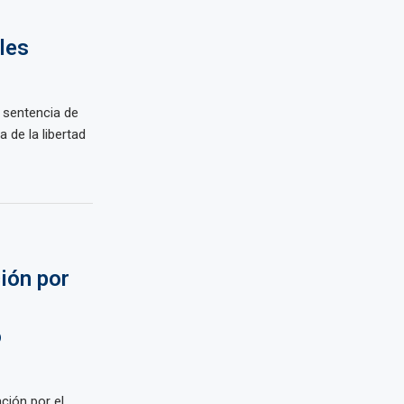
les
a sentencia de
 de la libertad
ción por
o
ación por el