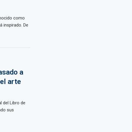
onocido como
á inspirado. De
asado a
 el arte
l del Libro de
ado sus