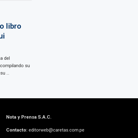
o libro
ui
a del
, compilando su
u ...
Nota y Prensa S.A.C.
Contacto:
editorweb@caretas.com.pe