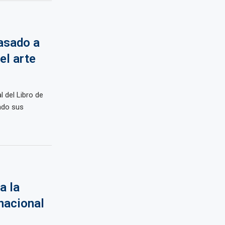
asado a
 el arte
l del Libro de
ado sus
a la
rnacional