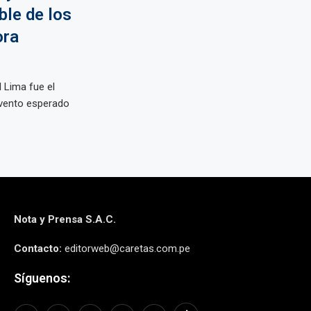
ble de los
ora
l Lima fue el
 evento esperado
Nota y Prensa S.A.C.
Contacto:
editorweb@caretas.com.pe
Síguenos: