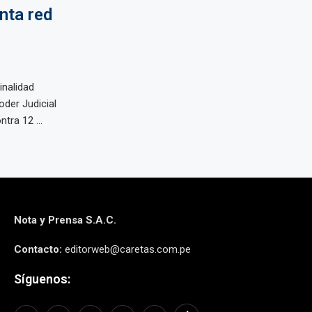
nta red
inalidad
oder Judicial
tra 12 ...
Nota y Prensa S.A.C.
Contacto:
editorweb@caretas.com.pe
Síguenos: