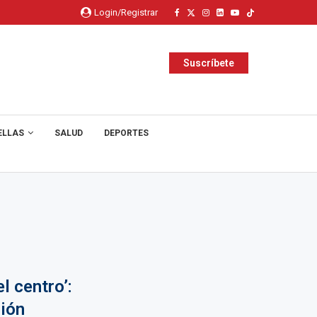
Login/Registrar
Suscríbete
ELLAS
SALUD
DEPORTES
l centro’:
sión