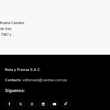
lhuana Cavides,
de tres
7587 y ...
Nota y Prensa S.A.C.
Contacto:
editorweb@caretas.com.pe
Síguenos: