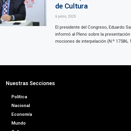
de Cultura
6 junio, 2025
El presidente del Congreso, Eduardo Sa
informó al Pleno sobre la presentación 
mociones de interpelación (N.º 17586, 1
Nuestras Secciones
Política
Nacional
Economía
Mundo