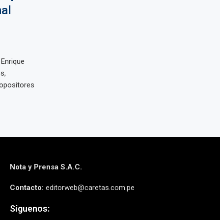
nal
 Enrique
s,
 opositores
Nota y Prensa S.A.C.
Contacto:
editorweb@caretas.com.pe
Síguenos: