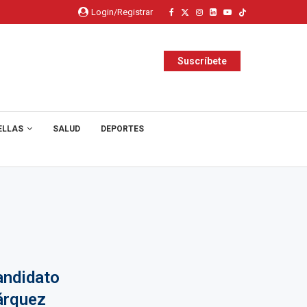
Login/Registrar
Suscríbete
ELLAS
SALUD
DEPORTES
andidato
árquez