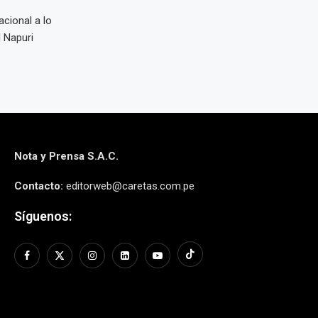
acional a lo
l Napuri
Nota y Prensa S.A.C.
Contacto:
editorweb@caretas.com.pe
Síguenos: