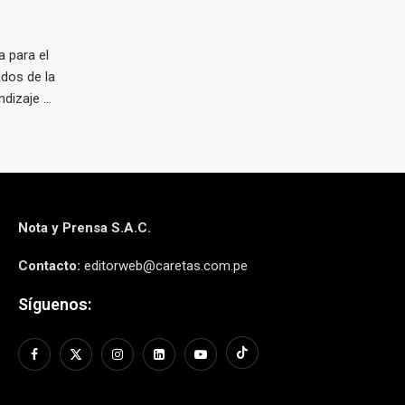
 para el
dos de la
izaje ...
Nota y Prensa S.A.C.
Contacto:
editorweb@caretas.com.pe
Síguenos: