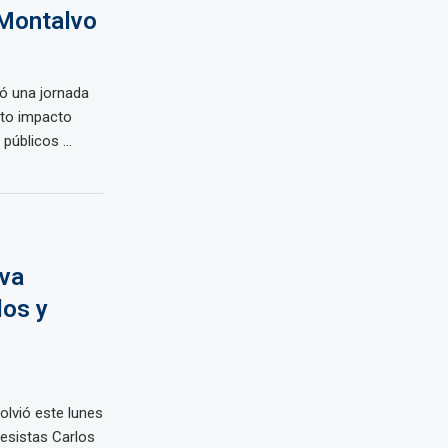
 Montalvo
ió una jornada
alto impacto
públicos ...
iva
los y
olvió este lunes
resistas Carlos