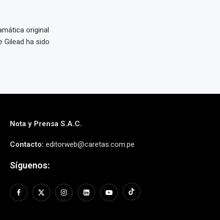
amática original
e Gilead ha sido
Nota y Prensa S.A.C.
Contacto:
editorweb@caretas.com.pe
Síguenos: