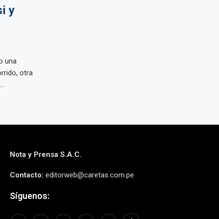
i y
o una
rrido, otra
..
Nota y Prensa S.A.C.
Contacto:
editorweb@caretas.com.pe
Síguenos: