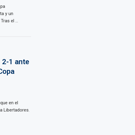
opa
ta y un
ras el ...
 2-1 ante
 Copa
que en el
 Libertadores. ​