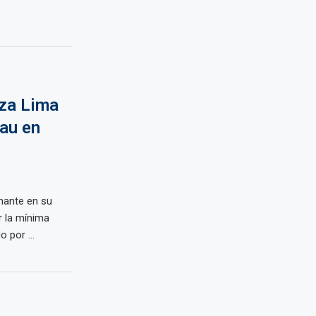
nza Lima
rau en
inante en su
r la mínima
 por ...