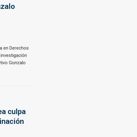
nzalo
ada en Derechos
investigación
rtivo Gonzalo
ea culpa
minación