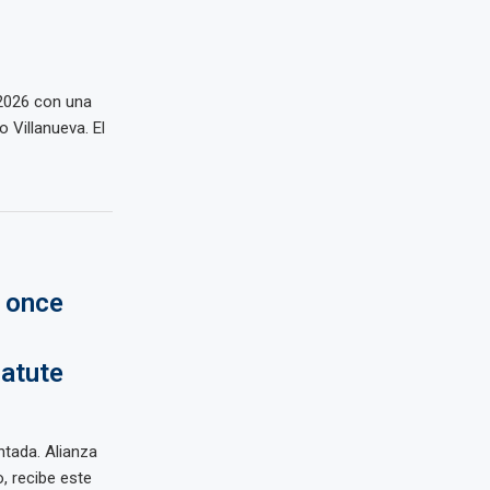
 2026 con una
o Villanueva. El
l once
Matute
ntada. Alianza
, recibe este