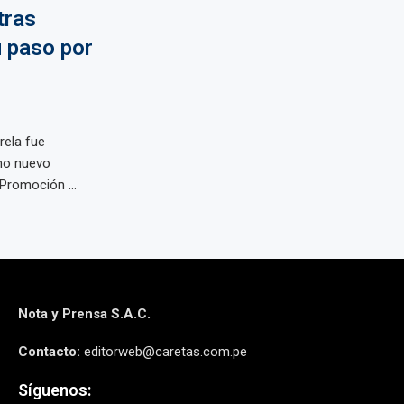
tras
 paso por
rela fue
omo nuevo
Promoción ...
Nota y Prensa S.A.C.
Contacto:
editorweb@caretas.com.pe
Síguenos: