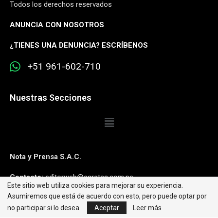
Todos los derechos reservados
ANUNCIA CON NOSOTROS
¿
TIENES UNA DENUNCIA? ESCRÍBENOS
+51 961-602-710
Nuestras Secciones
Nota y Prensa S.A.C.
Contacto:
editorweb@caretas.com.pe
Este sitio web utiliza cookies para mejorar su experiencia.
Asumiremos que está de acuerdo con esto, pero puede optar por
Síguenos:
no participar si lo desea.
Aceptar
Leer más