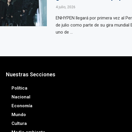
4 julio, 2026
ENHYPEN llegará por primera vez al Per
de julio como parte de su gira mundia
uno de ...
Nuestras Secciones
Política
Nacional
Economía
Mundo
Cultura