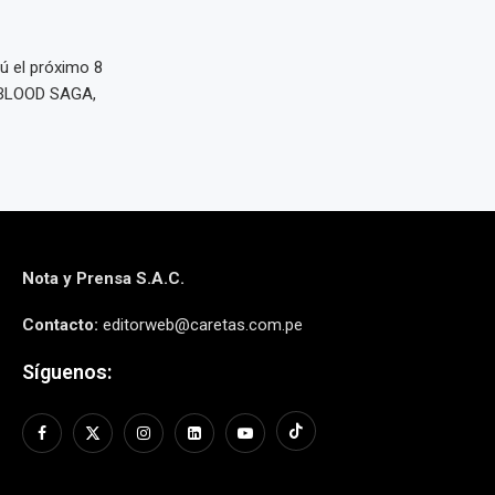
ú el próximo 8
l BLOOD SAGA,
Nota y Prensa S.A.C.
Contacto:
editorweb@caretas.com.pe
Síguenos: