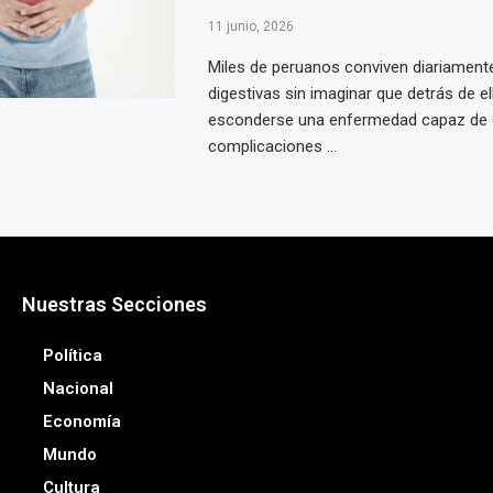
11 junio, 2026
Miles de peruanos conviven diariament
digestivas sin imaginar que detrás de el
esconderse una enfermedad capaz de 
complicaciones ...
Nuestras Secciones
Política
Nacional
Economía
Mundo
Cultura