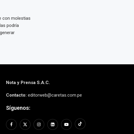
e con molestias
las podría
generar
Nota y Prensa S.A.C.
Contacto:
editorweb@caretas.com.pe
Síguenos: