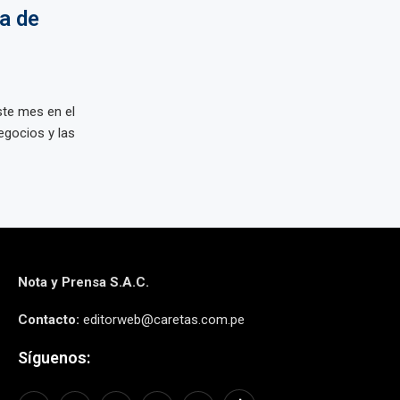
a de
ste mes en el
egocios y las
Nota y Prensa S.A.C.
Contacto:
editorweb@caretas.com.pe
Síguenos: