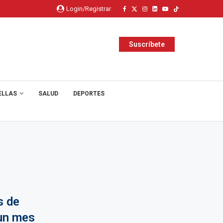
Login/Registrar
Suscríbete
ELLAS
SALUD
DEPORTES
s de
 un mes