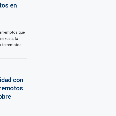
tos en
terremotos que
nezuela, la
 terremotos ...
idad con
rremotos
obre