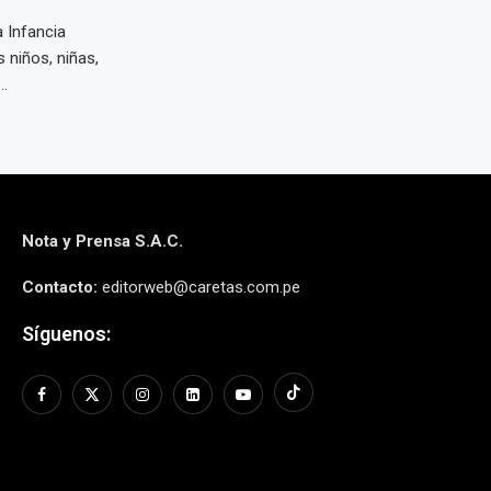
 Infancia
 niños, niñas,
..
Nota y Prensa S.A.C.
Contacto:
editorweb@caretas.com.pe
Síguenos: