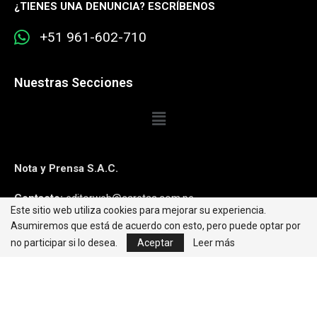
¿
TIENES UNA DENUNCIA? ESCRÍBENOS
+51 961-602-710
Nuestras Secciones
Nota y Prensa S.A.C.
Contacto:
editorweb@caretas.com.pe
Este sitio web utiliza cookies para mejorar su experiencia.
Asumiremos que está de acuerdo con esto, pero puede optar por
Síguenos:
no participar si lo desea.
Aceptar
Leer más