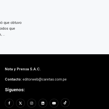
ió que obtuvo
ebidos que
 ...
Nota y Prensa S.A.C.
Contacto:
editorweb@caretas.com.pe
Síguenos: