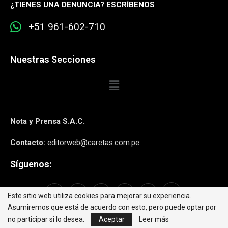
¿
TIENES UNA DENUNCIA? ESCRÍBENOS
+51 961-602-710
Nuestras Secciones
Nota y Prensa S.A.C.
Contacto:
editorweb@caretas.com.pe
Síguenos:
Este sitio web utiliza cookies para mejorar su experiencia.
Asumiremos que está de acuerdo con esto, pero puede optar por
no participar si lo desea.
Aceptar
Leer más