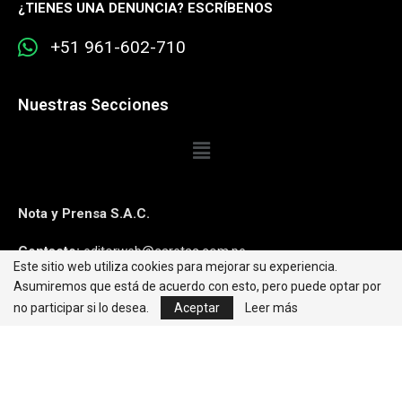
¿
TIENES UNA DENUNCIA? ESCRÍBENOS
+51 961-602-710
Nuestras Secciones
Nota y Prensa S.A.C.
Contacto:
editorweb@caretas.com.pe
Este sitio web utiliza cookies para mejorar su experiencia.
Asumiremos que está de acuerdo con esto, pero puede optar por
Síguenos:
no participar si lo desea.
Aceptar
Leer más