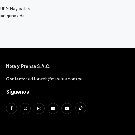
a UPN Hay calles
 dan ganas de
Nota y Prensa S.A.C.
Contacto:
editorweb@caretas.com.pe
Síguenos: