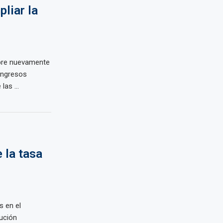
liar la
abre nuevamente
ingresos
las ...
 la tasa
s en el
ución