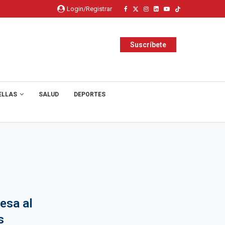
Login/Registrar
Suscríbete
ELLAS
SALUD
DEPORTES
esa al
s