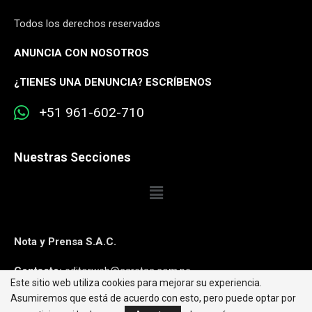
Todos los derechos reservados
ANUNCIA CON NOSOTROS
¿
TIENES UNA DENUNCIA? ESCRÍBENOS
+51 961-602-710
Nuestras Secciones
Nota y Prensa S.A.C.
Contacto:
editorweb@caretas.com.pe
Este sitio web utiliza cookies para mejorar su experiencia.
Asumiremos que está de acuerdo con esto, pero puede optar por
Síguenos: