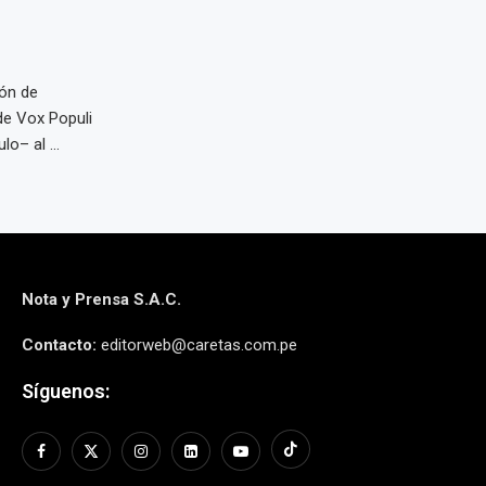
ión de
de Vox Populi
o– al ...
Nota y Prensa S.A.C.
Contacto:
editorweb@caretas.com.pe
Síguenos: