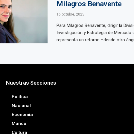
Milagros Benavente
16 octubre, 2025
Para Milagros Benavente, dirigir la Divis
Investigación y Estrategia de Mercado 
representa un retorno –desde otro ángul
Nuestras Secciones
Política
Nacional
Economía
Mundo
Cultura