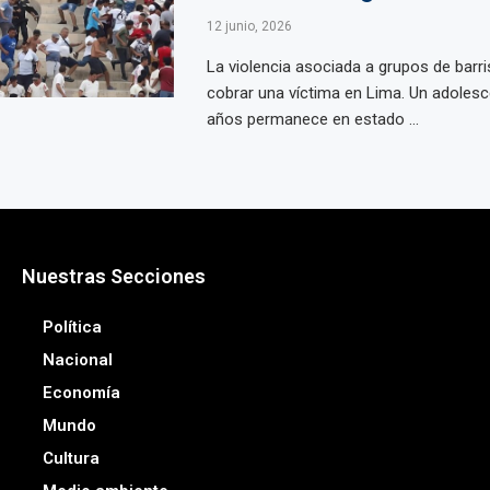
12 junio, 2026
La violencia asociada a grupos de barri
cobrar una víctima en Lima. Un adolesc
años permanece en estado ...
Nuestras Secciones
Política
Nacional
Economía
Mundo
Cultura