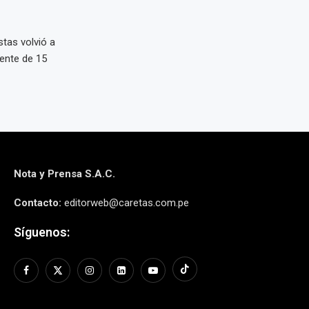
stas volvió a
ente de 15
Nota y Prensa S.A.C.
Contacto:
editorweb@caretas.com.pe
Síguenos: