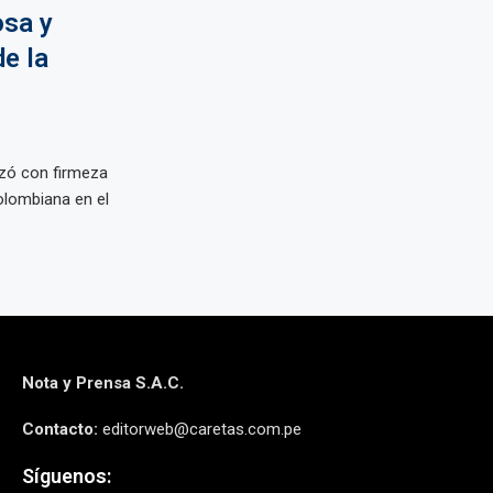
osa y
e la
azó con firmeza
olombiana en el
Nota y Prensa S.A.C.
Contacto:
editorweb@caretas.com.pe
Síguenos: