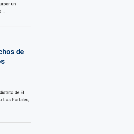
urpar un
...
uchos de
os
istrito de El
o Los Portales,