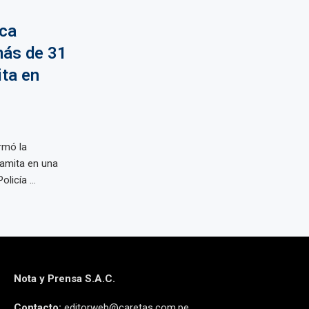
aca
más de 31
ita en
irmó la
namita en una
licía ...
Nota y Prensa S.A.C.
Contacto:
editorweb@caretas.com.pe