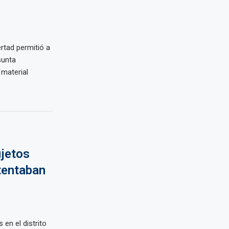
rtad permitió a
sunta
 material
ujetos
tentaban
en el distrito