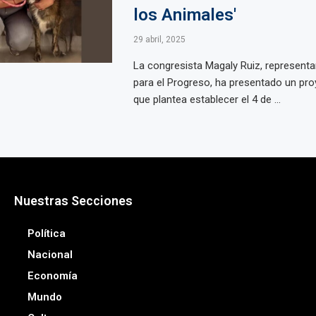
los Animales'
29 abril, 2025
La congresista Magaly Ruiz, representa
para el Progreso, ha presentado un pro
que plantea establecer el 4 de ...
Nuestras Secciones
Política
Nacional
Economía
Mundo