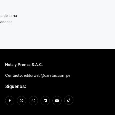
esa de Lima
ividades
Nota y Prensa S.A.C.
Contacto:
editorweb@caretas.com.pe
Síguenos: