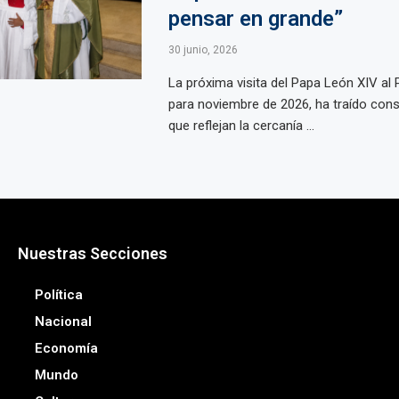
pensar en grande”
30 junio, 2026
La próxima visita del Papa León XIV al P
para noviembre de 2026, ha traído cons
que reflejan la cercanía ...
Nuestras Secciones
Política
Nacional
Economía
Mundo