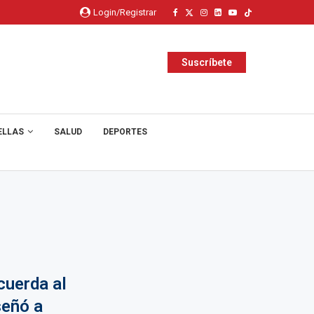
Login/Registrar
Suscríbete
ELLAS
SALUD
DEPORTES
cuerda al
señó a