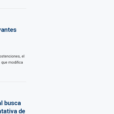
vantes
bstenciones, el
 que modifica
l busca
tativa de