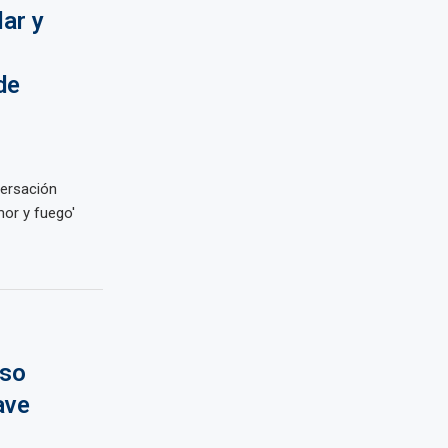
ar y
de
versación
or y fuego'
eso
ave