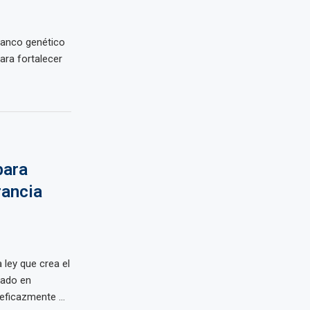
banco genético
ara fortalecer
para
rancia
 ley que crea el
zado en
eficazmente ...