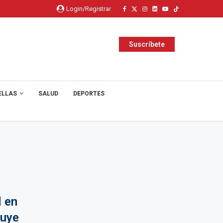
Login/Registrar
Suscríbete
ELLAS
SALUD
DEPORTES
l en
ruye