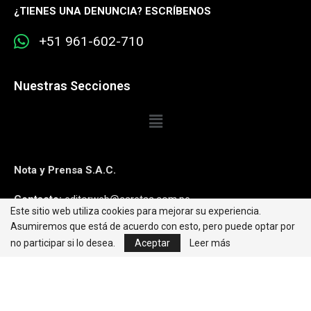
¿
TIENES UNA DENUNCIA? ESCRÍBENOS
+51 961-602-710
Nuestras Secciones
Nota y Prensa S.A.C.
Contacto:
editorweb@caretas.com.pe
Este sitio web utiliza cookies para mejorar su experiencia.
Asumiremos que está de acuerdo con esto, pero puede optar por
Síguenos:
no participar si lo desea.
Aceptar
Leer más