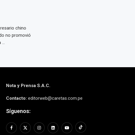
presario chino
ado no promovió
...
Nota y Prensa S.A.C.
Contacto:
editorweb@caretas.com.pe
Síguenos: