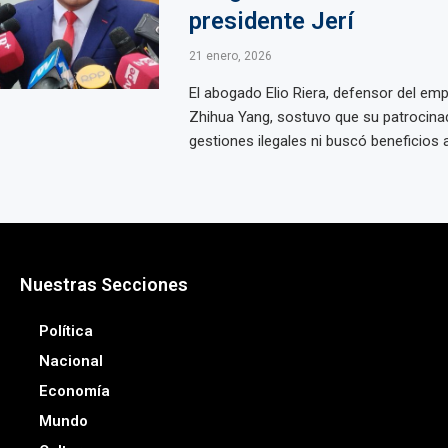
presidente Jerí
21 enero, 2026
El abogado Elio Riera, defensor del em
Zhihua Yang, sostuvo que su patrocin
gestiones ilegales ni buscó beneficios a 
Nuestras Secciones
Política
Nacional
Economía
Mundo