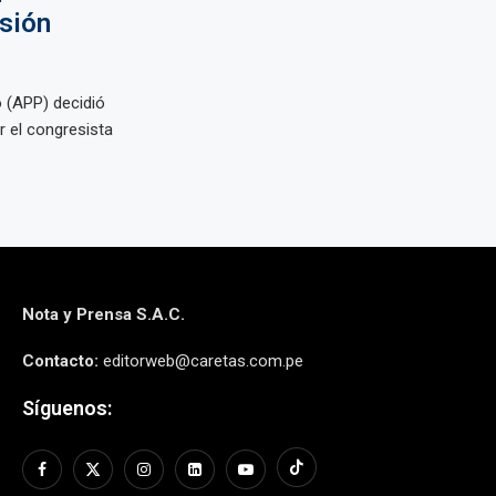
rsión
 (APP) decidió
r el congresista
Nota y Prensa S.A.C.
Contacto:
editorweb@caretas.com.pe
Síguenos: