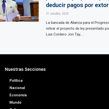
deducir pagos por exto
21 octubre, 2025
La bancada de Alianza para el Progreso
retirar el proyecto de ley presentado po
Luis Cordero Jon Tay, ...
Nuestras Secciones
Política
Nacional
Economía
Mundo