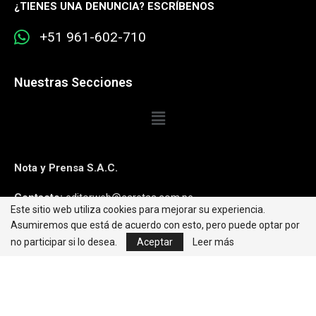
¿
TIENES UNA DENUNCIA? ESCRÍBENOS
+51 961-602-710
Nuestras Secciones
Nota y Prensa S.A.C.
Contacto:
editorweb@caretas.com.pe
Este sitio web utiliza cookies para mejorar su experiencia.
Asumiremos que está de acuerdo con esto, pero puede optar por
Síguenos:
no participar si lo desea.
Aceptar
Leer más