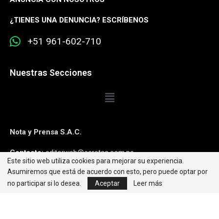
¿
TIENES UNA DENUNCIA? ESCRÍBENOS
+51 961-602-710
Nuestras Secciones
Nota y Prensa S.A.C.
Contacto:
editorweb@caretas.com.pe
Este sitio web utiliza cookies para mejorar su experiencia.
Asumiremos que está de acuerdo con esto, pero puede optar por
Síguenos:
no participar si lo desea.
Aceptar
Leer más