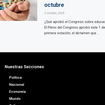
octubre
2 octubre, 2025
¿Qué aprobó el Congreso sobre educac
El Pleno del Congreso aprobó este 1 de
primera votación, el dictamen que ...
Nuestras Secciones
Política
Nacional
Economía
Mundo